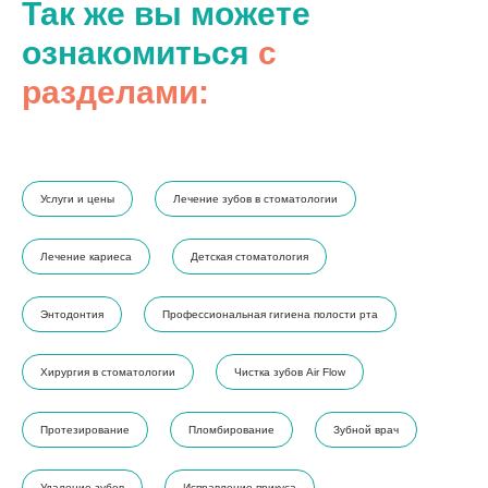
Так же вы можете
ознакомиться
с
разделами:
Услуги и цены
Лечение зубов в стоматологии
Лечение кариеса
Детская стоматология
Энтодонтия
Профессиональная гигиена полости рта
Хирургия в стоматологии
Чистка зубов Air Flow
Протезирование
Пломбирование
Зубной врач
Удаление зубов
Исправление прикуса