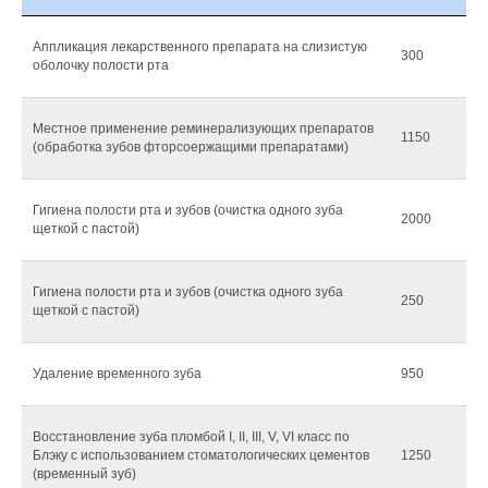
Аппликация лекарственного препарата на слизистую
300
оболочку полости рта
Местное применение реминерализующих препаратов
1150
(обработка зубов фторсоержащими препаратами)
Гигиена полости рта и зубов (очистка одного зуба
2000
щеткой с пастой)
Гигиена полости рта и зубов (очистка одного зуба
250
щеткой с пастой)
Удаление временного зуба
950
Восстановление зуба пломбой I, II, III, V, VI класс по
Блэку с использованием стоматологических цементов
1250
(временный зуб)